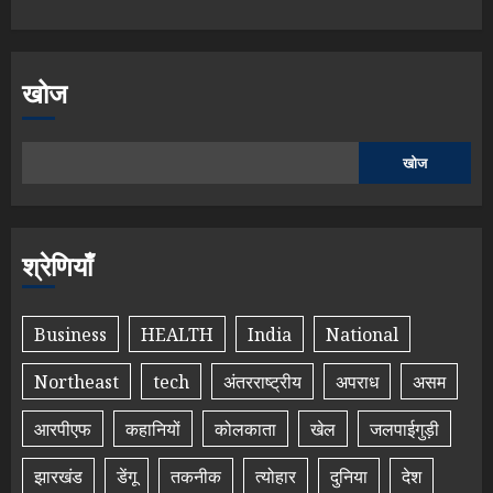
खोज
खोज
श्रेणियाँ
Business
HEALTH
India
National
Northeast
tech
अंतरराष्ट्रीय
अपराध
असम
आरपीएफ
कहानियों
कोलकाता
खेल
जलपाईगुड़ी
झारखंड
डेंगू
तकनीक
त्योहार
दुनिया
देश