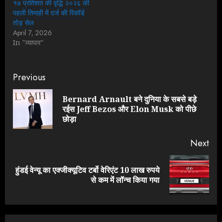
१७ प्रतिशत की वृद्धि २०२६ की
पहली तिमाही में दर्ज की रिकॉर्ड
तोड़ सेल
April 7, 2026
In "व्यापार"
Continue
Previous
Reading
Bernard Arnault बने दुनिया के सबसे बड़े
Pre
रईस Jeff Bezos और Elon Musk को पीछे
pos
छोड़ा
Next
हुंडई वेन्यू का एक्जीक्यूटिव टर्बो वेरिएंट 10 लाख रुपये
Next
से कम में लॉन्च किया गया
post: