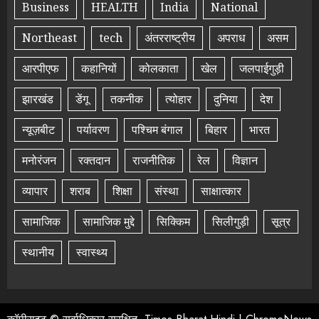
Business
HEALTH
India
National
Northeast
tech
अंतरराष्ट्रीय
अपराध
असम
आरपीएफ
कहानियों
कोलकाता
खेल
जलपाईगुड़ी
झारखंड
डेंगू
तकनीक
त्योहार
दुनिया
देश
न्यूज़बीट
पर्यावरण
पश्चिम बंगाल
बिहार
भारत
मनोरंजन
रक्तदान
राजनीतिक
रेल
विज्ञान
व्यापार
शराब
शिक्षा
संस्था
साक्षात्कार
सामाजिक
सामाजिक मुद्दे
सिक्किम
सिलीगुड़ी
सूत्र
स्थानीय
स्वास्थ्य