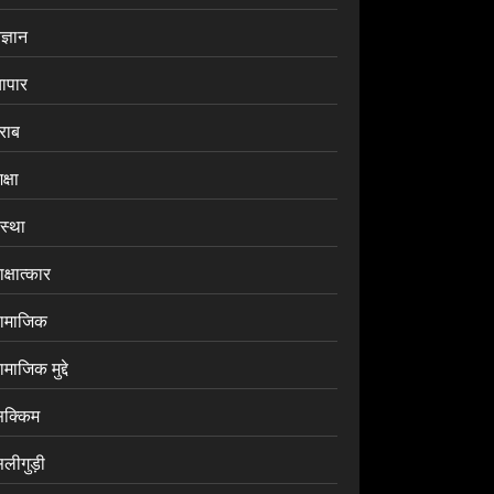
ज्ञान
यापार
राब
क्षा
ंस्था
क्षात्कार
ामाजिक
माजिक मुद्दे
िक्किम
िलीगुड़ी