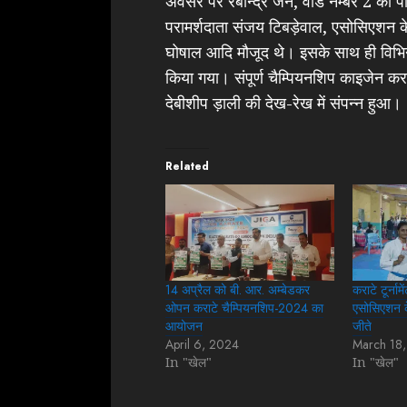
अवसर पर रबीन्द्र जैन, वार्ड नम्बर 2 की पा
परामर्शदाता संजय टिबड़ेवाल, एसोसिएशन के
घोषाल आदि मौजूद थे। इसके साथ ही विभिन्न 
किया गया। संपूर्ण चैम्पियनशिप काइजेन क
देबीशीप ड़ाली की देख-रेख में संपन्न हुआ।
Related
14 अप्रैल को बी. आर. अम्बेडकर
कराटे टूर्नाम
ओपन कराटे चैम्पियनशिप-2024 का
एसोसिएशन क
आयोजन
जीते
April 6, 2024
March 18
In "खेल"
In "खेल"