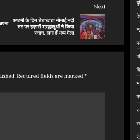
द
Next
द
अष्टमी के दिन चेचाखाटा नोनाई नदी
 अपना
Previous
Next
तट पर हज़ारों श्रद्धालुओं ने किया
न्
post:
post:
स्नान, लगा हैं भव्य मेला
प
प
ब
lished.
Required fields are marked
*
भ
म
र
र
र