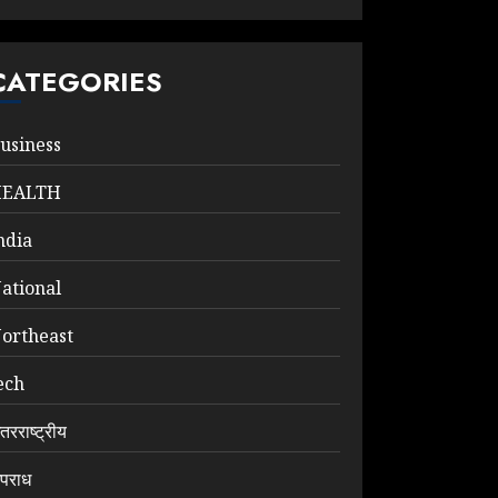
CATEGORIES
usiness
HEALTH
ndia
ational
ortheast
ech
ंतरराष्ट्रीय
पराध