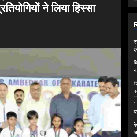
्रतियोगियों ने लिया हिस्सा
ट
ई
ब
न
द
क
1
घ
क
ज