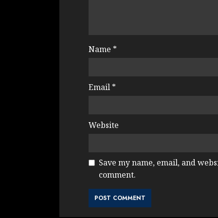
Name
*
Email
*
Website
Save my name, email, and websit
comment.