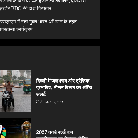
6 लाख के बिल पर 46 हजार का कमीशन, पूर्णिया में
ूसखोर BDO रंगे हाथ गिरफ्तार
ेएसएमएस में नशा मुक्त भारत अभियान के तहत
ागरूकता कार्यक्रम
दिल्ली में जलभराव और ट्रैफिक
प्रभावित, मौसम विभाग का ऑरेंज
अलर्ट
AUGUST 7, 2026
2027 वनडे वर्ल्ड कप