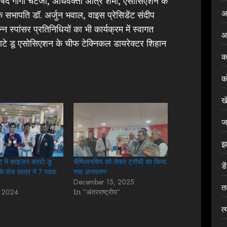
र्षद गार्गी चटर्जी, अधिवक्ता अत्रि शर्मा, एसोसिएशन के
अ
 सभापति डॉ. अर्जुन भवाल, वाइस प्रेसिडेंट संदीप
स्पांसर प्रतिनिधियों का भी कार्यक्रम में स्वागत
आ
राटे डू एसोसिएशन के चीफ टेक्निकल डायरेक्टर शिहान
क
क
ख
ज
झ
ेंट मे काइज़न कराटे-डू
चैम्पियनशिप को लेकर ट्रॉफी का किया
डे
े पांच छात्र ने 7 पदक
गया अनावरण
December 15, 2025
त
, 2024
In "अंतरराष्ट्रीय"
त्