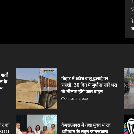
1
घ
क
ज
र्तों
बिहार में अवैध बालू ढुलाई पर
न के
सख्ती, 30 दिन में जुर्माना नहीं भरा
हम
तो नीलाम होंगे जब्त वाहन
AUGUST 7, 2026
ार का
केएसएमएस में नशा मुक्त भारत
र BDO
अभियान के तहत जागरूकता