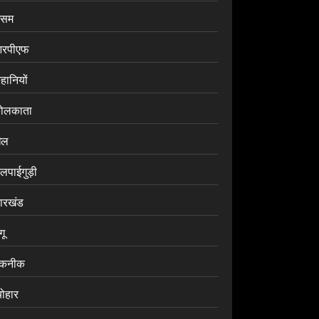
सम
रपीएफ
हानियों
ोलकाता
ेल
लपाईगुड़ी
ारखंड
ंगू
कनीक
योहार