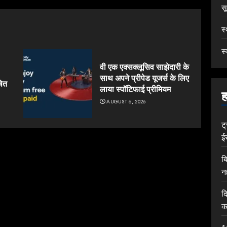
स
स
स्
वी एक एक्सक्लूसिव साझेदारी के
साथ अपने प्रीपेड यूजर्स के लिए
षित
लाया स्पॉटिफाई प्रीमियम
ह
AUGUST 6, 2026
ट
ई
ब
न
द
क