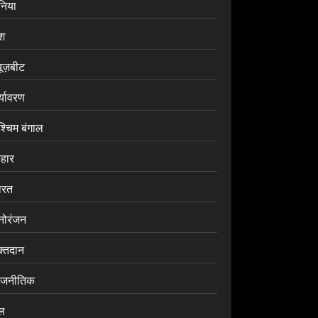
ुनिया
ेश
यूज़बीट
र्यावरण
श्चिम बंगाल
िहार
ारत
नोरंजन
क्तदान
ाजनीतिक
ेल